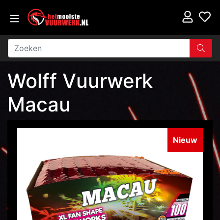
Wolff Vuurwerk
Macau
Nieuw