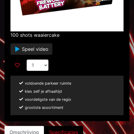
100 shots waaiercake
Speel video
voldoende parkeer ruimte
kies zelf je afhaaltijd
voordeligste van de regio
grootste assortiment
Omschrijving
Specificaties